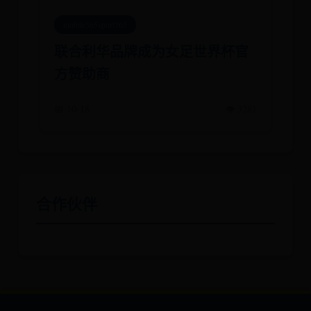
mobile365sport365
联合利华品牌成为女足世界杯官
方赞助商
📅 10-18
👁️ 3281
合作伙伴