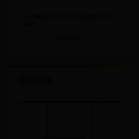
← 冰箱结冰怎么处理?5步快速除冰不伤
机器
针对的意思 →
相关推荐