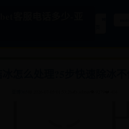
-365bet客服电话多少-亚
首
mobi
页
结冰怎么处理?5步快速除冰不
亚博365
📅 2026-07-05 01:53:26
✍️ admin
👁️ 9279
❤️ 404