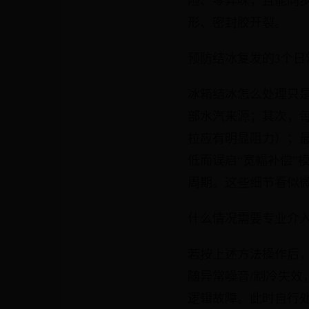
险、零异味，且能同
形、密封胶开裂。
预防结冰复发的3个日
冰箱结冰怎么处理只是
部水汽来源；其次，
拉应有明显阻力）；最
低而误启“宽幅补偿”
周期。这些细节看似
什么情况需要专业介
若按上述方法操作后
随异常噪音/制冷失
逻辑故障。此时自行