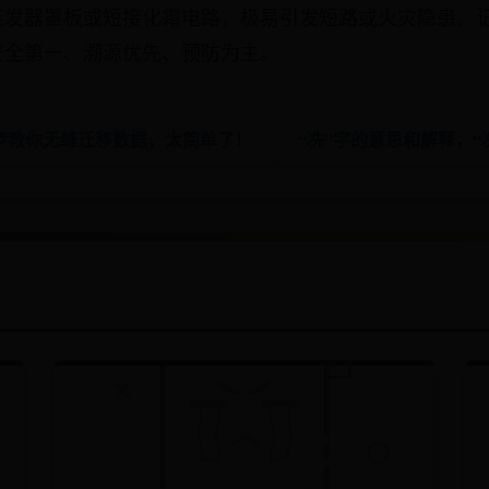
蒸发器罩板或短接化霜电路，极易引发短路或火灾隐患。
安全第一、溯源优先、预防为主。
3步教你无缝迁移数据，太简单了！
“冼”字的意思和解释，“