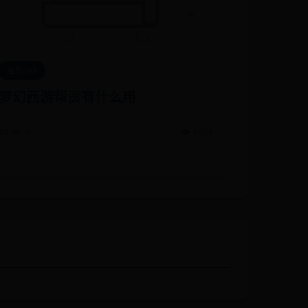
亚博365
梦幻西游帮贡有什么用
📅 09-02
👁️ 8673