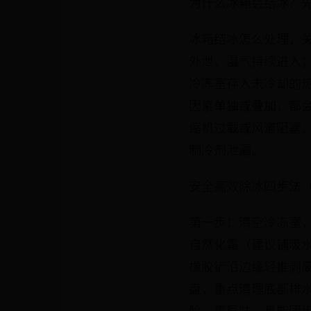
为什么冰箱会结冰？
冰箱结冰怎么处理，关
外泄、湿气持续进入
冷冻室存入未冷却的
因素单独或叠加，都
缩机过载或风道阻塞
制冷剂泄漏。
安全高效除冰四步法
第一步：清空冷冻室
自然化霜（建议铺吸水
橡胶铲沿边缘轻推剥
盘，重点清理底部排