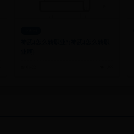
亚博365
神武4怎么转职业?(神武4怎么转职
业啊)
6
📅 01-22
👁️ 1399