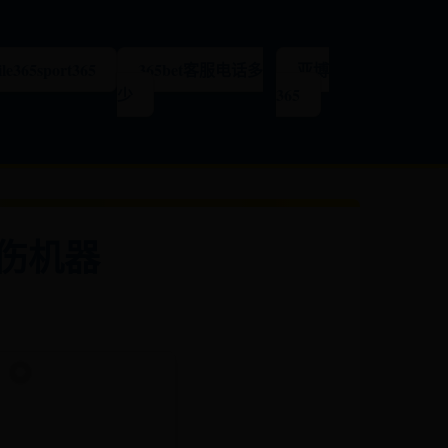
le365sport365
365bet客服电话多
亚博
少
365
伤机器