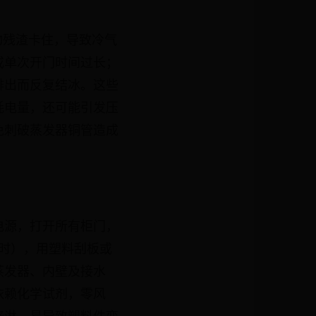
物残渣卡住，导致冷气
或单次开门时间过长；
排出而反复结冰。这些
耗电量，还可能引发压
免刺破蒸发器铜管造成
电源，打开所有柜门，
小时），用塑料刮板或
蒸发器、内壁及接水
依赖化学试剂，零风