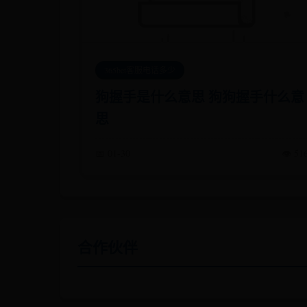
365bet客服电话多少
狗握手是什么意思 狗狗握手什么意
思
📅 01-30
👁️ 51
合作伙伴