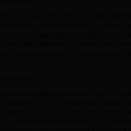
先找准根源再动手
键在于“对症下药”。常见原因包括：门封条老化或被食
；温控设置过低（尤其冬季误调至强冷档）；频繁开关门
热食，水汽遇冷迅速凝华成霜；排水孔堵塞，化霜水无法
会让蒸发器表面结出厚厚冰层，不仅降低制冷效率、增加
。因此，处理前务必停机检查——切勿用尖锐物硬撬，以
（无需断电拆机）
，将食物移入保温箱或邻近低温环境暂存；第二步：关闭
毛巾承接融水）；第三步：待冰层软化后（通常需2–4
离，避免金属工具划伤内胆；第四步：用干软布彻底擦干
水孔（可用细软毛刷或注射器吸出堵塞物）。整个过程不