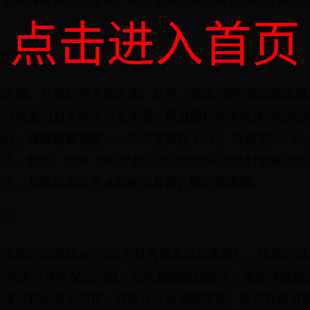
步完成深度清洁。注意：切勿使用吹风机高温直吹或热水
点击进入首页
常习惯
治标，长效防护才是治本。首先，养成“食物完全放凉再
每月检查门封条弹性与洁净度，用温肥皂水擦拭并测试吸附
后，合理设置温度——冷冻室推荐-18℃，冷藏室2~5℃
模式。此外，定期（每3个月）手动启动一次强制化霜功
微小，却能显著延长冰箱使用寿命，降低故障率。
入？
，冰箱仍频繁结冰（如1个月内重复出现厚霜）、化霜后排
效，则提示存在深层问题：如化霜加热器损坏、温控传感器
处理已超出安全边界，应停止反复通电尝试，联系具备资