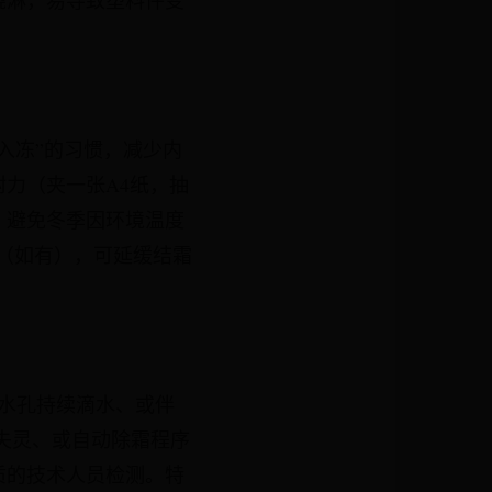
浇淋，易导致塑料件变
入冻”的习惯，减少内
力（夹一张A4纸，抽
，避免冬季因环境温度
能（如有），可延缓结霜
水孔持续滴水、或伴
失灵、或自动除霜程序
质的技术人员检测。特