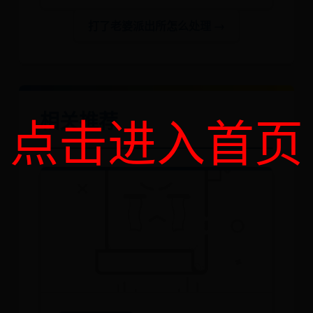
打了老婆派出所怎么处理 →
相关推荐
点击进入首页