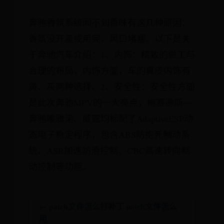
奔驰香氛系统闻不到香味有这几种原因：
香氛没开盖或用完，风口堵塞。以下是关
于奔驰汽车介绍：1、内饰：精致的做工与
合理的布局，内饰方面，车的真皮内饰有
黄、灰两种选择。2、安全性：安全性方面
是此次奔驰MPV的一大亮点，梅赛德斯—
奔驰唯雅诺、威霆均标配了AdaptiveESP动
态电子稳定程序，包含ABS防抱死制动系
统、ASR加速防滑控制、CBC高速转向制
动控制等功能。
← patch文件怎么打补丁 patch文件怎么
用