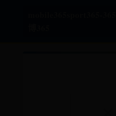
mobile365sport365
博365