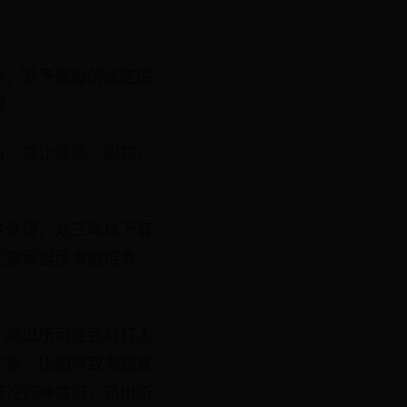
裂，准予离婚的法定情
偿。
力、禁止骚扰、跟踪、
事处罚，处三年以下有
还需承担民事赔偿责
，派出所可能会对打人
严重，比如导致老婆身
无论何种情况，派出所