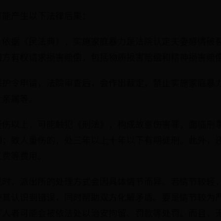
可能产生以下法律后果：
，依据《民法典》，实施家庭暴力是法院认定夫妻感情破
错方有权请求损害赔偿，包括物质损害赔偿和精神损害赔
保护令申请，法院审查后，会作出裁定，禁止实施家庭暴
近亲属等。
轻伤以上，可能触犯《刑法》，构成故意伤害罪，面临刑
制；致人重伤的，处三年以上十年以下有期徒刑。此外，
工费等费用。
况时，派出所的处理方式会因具体情节而异。若情节较轻
使其认识到错误，同时帮助双方化解矛盾。要是情节较为
打人者可能会被依法处以治安拘留、罚款等处罚。而且，