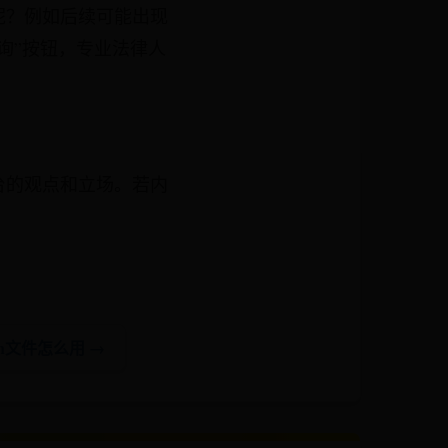
呢？例如后续可能出现
询”按钮，专业法律人
台的观点和立场。若内
ch文件怎么用 →