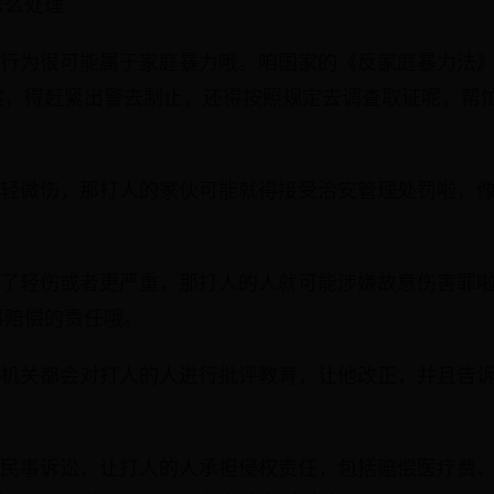
怎么处理
种行为很可能属于家庭暴力哦。咱国家的《反家庭暴力法
案，得赶紧出警去制止，还得按照规定去调查取证呢，帮
是轻微伤，那打人的家伙可能就得接受治安管理处罚啦，
到了轻伤或者更严重，那打人的人就可能涉嫌故意伤害罪
事赔偿的责任哦。
安机关都会对打人的人进行批评教育，让他改正，并且告
。
起民事诉讼，让打人的人承担侵权责任，包括赔偿医疗费