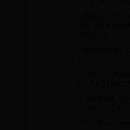
一、打了老婆派出所
1.首先呢，打老婆这
是接到家庭暴力的报
定伤情啥的。
2.要是老婆的伤情只
的。
3.要是老婆的伤情达
呢，同时还得承担民
4.不管伤情咋样，公
人身安全保护令啥的
5.老婆也能向法院提