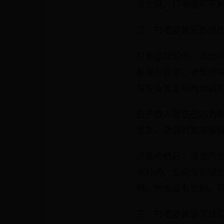
总之呀，打老婆可不
二、打老婆致轻伤派
打老婆致轻伤，派出
着展开调查，收集相
有专业鉴定机构出具
由于致人轻伤已达到
侦查。之后对犯罪嫌
侦查终结后，派出所
充分的，会向法院提
刑、拘役或者管制。
三、打老婆被诉至法