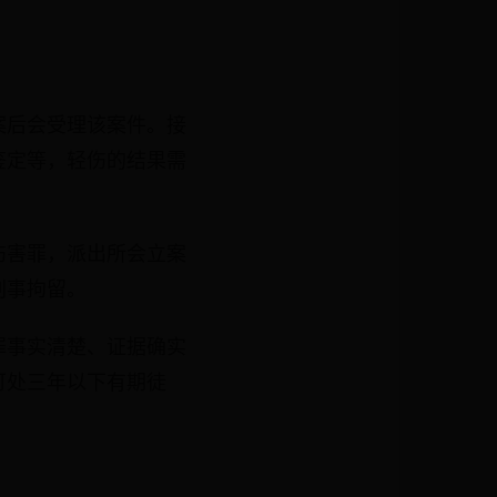
案后会受理该案件。接
鉴定等，轻伤的结果需
伤害罪，派出所会立案
刑事拘留。
罪事实清楚、证据确实
可处三年以下有期徒