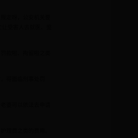
》规定呀，公安机关要
忙让受害人去就医、鉴
像罚款啦、拘留啦之类
啦，得面临刑事处罚
诉老婆可以依法去申请
、护理费之类的费用。