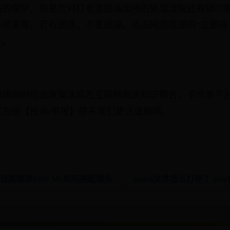
益的保护。你是否对打老婆后派出所的处理流程还有疑问
修复等。若有困惑，不要迟疑，点击网页底部的“立即咨
答。
由律图网结合政策法规及互联网相关知识整合，不代表平
右侧【投诉/举报】联系我们更正或删除。
 佳能微单EOS M6如何搭配镜头
patch文件怎么打补丁 pat