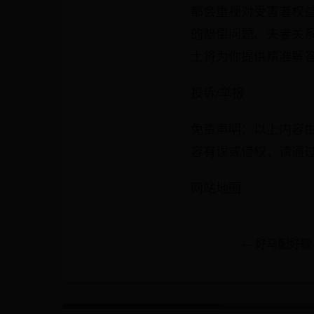
都会重视对受害者权
的赔偿问题、夫妻关系
士将为你提供精准解
投诉/举报
免责声明：以上内容
容有误或侵权，请通过
网站地图
← 好马配好鞍