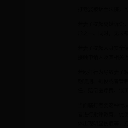
打老婆被诉至法院，
若妻子提起离婚诉讼
形之一。同时，无过
若妻子提起人身安全
接触申请人及其相关
若殴打行为导致妻子
期徒刑、拘役或者管
任，赔偿医疗费、误
当面临打老婆这种情
者进行批评教育，促
体出现明显伤痕等，