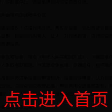
对，得赶紧停止，还要承担相应的法律责任呢。
出所会按何法律程序处理
所通常按以下法律程序处理。首先是受案，派出所接到报
关证据，比如询问当事人、证人，对现场勘查，进行伤情
的鉴定报告。
刑事立案标准，根据《中华人民共和国刑法》，涉嫌故意
疑人采取强制措施，可能是取保候审、监视居住，也可能
会将案件移送至检察院审查起诉。检察院经审查，认为犯
起公诉。法院会依法审理此案，若认定构成故意伤害罪，
点击进入首页
同时，被害人可提起刑事附带民事诉讼要求民事赔偿。
院会有啥法律后果