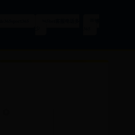
le365sport365
365bet客服电话多
亚博
少
365