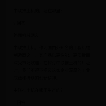
中联推土机的厂址在哪里？
7 回答
路面机械网友
中联推土机，作为国内外知名的工程机械
制造商之一，其产品以高性能、高质量而
深受市场欢迎，在探讨中联推土机的厂址
时，我们不得不提及这家企业深厚的工业
底蕴和持续的创新精神。
中联推土机在哪里生产的？
4 回答