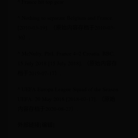
^ France hit top gear
^ Nothing to separate Belgium and France.
[2010-03-19]. （原始内容存档于2010-03-
30）.
^ McNulty, Phil. France 4–2 Croatia. BBC.
15 July 2018 [15 July 2018]. （原始内容存
档于2019-07-17）.
^ UEFA Europa League Squad of the Season.
UEFA. 20 May 2016 [2018-07-17]. （原始
内容存档于2020-08-27）.
外部链接[编辑]