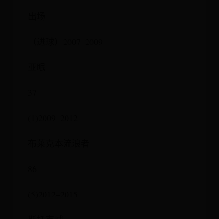
出场
（进球）2007–2009
亚眠
37
(1)2009–2012
布莱克本流浪者
86
(5)2012–2015