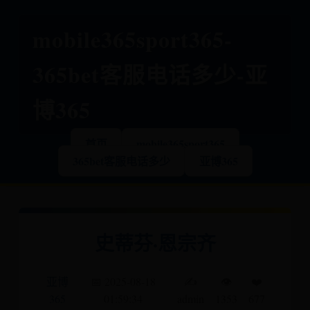
mobile365sport365-
365bet客服电话多少-亚
博365
首页
mobile365sport365
365bet客服电话多少
亚博365
史蒂芬·恩宗齐
亚博
📅 2025-08-18
✍️
👁️
❤️
365
01:59:34
admin
1353
677