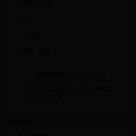
21 埃尔南德斯
22 门迪
23 雷奥拉
主教练：德尚
← '膘'字用粤语广东话点读(怎么读)
如何轻松接入邻居的WiFi网络：详解连接
他人路由器的步骤 →