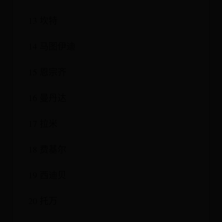
13 坎特
14 马图伊迪
15 恩宗齐
16 曼丹达
17 拉米
18 费基尔
19 西迪贝
20 托万