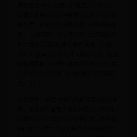
转会费为300万英镑。[7]他在2012年9月15
日球队主场1比1战平曼城的比赛上演了联
赛首秀，他出色的表现被评为单场最佳球
员。[8]恩宗齐在球队于主场1比2不敌热刺
的比赛收入自己的首个联赛进球，[9]在
2012-13赛季恩宗齐为球队出战38次，但是
他却透露自己在俱乐部过的并不开心，并
有寻求转会的打算，[10]但遭到俱乐部拒
绝。[11]
在新赛季，马克·休斯成为斯托克城的主教
练，而恩宗齐留在了球队并在2013年8月31
日球队对西汉姆联的比赛中被选为全场最
佳[12]，但是之后的比赛恩宗齐的表现出