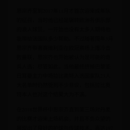
恩宗齐至到2017年11月才首次迎来成年队
的征召，当时他已经是辗转欧洲各俱乐部
的浪人球员，一开始也没有太多人期待他
能带给法国队多少帮助。不过随著隔年3月
恩宗齐带著赛维利亚在欧冠赛场上爆冷击
败曼联，恩宗齐也开始被认为是可能的奇
兵人选；尽管如此，当他最终挤掉巴黎圣
日耳曼主力中场拉比奥特入选国家队23人
大名单时仍然受到不少非议，包括拉比奥
特本人也对这个结果大为不满。
在2018世界杯中恩宗齐直到第三场对丹麦
的比赛才迎来上场机会，并且不负众望的
展现出了良好的护球与传球技术，高达197