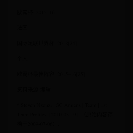
欧霸杯: 2015–16
法国
国际足联世界杯: 2018[24]
个人
欧霸杯最佳阵容: 2015–16[25]
资料来源[编辑]
^ Steven Nzonzi | SC Amiens | Team | 1st
Team Profiles. [2010-03-19]. （原始内容存
档于2009-07-06）.