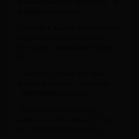
Retrieved 3 March 2014. [2017-02-09]. （原
始内容存档于2017-02-11）.
^ Stoke City 1, Arsenal 0: Steven Nzonzi not
hiding frustration of spell on sidelines.
[2017-02-09]. （原始内容存档于2015-09-
29）.
^ "Aston Villa 1-4 Stoke". BBC Sport.
Retrieved 26 March 2014.. [2017-02-09].
（原始内容存档于2017-02-11）.
^ Stoke City: 'Potters can match my
ambitions,' says Steven Nzonzi. [2017-02-
09]. （原始内容存档于2014-05-13）.