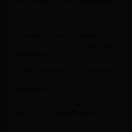
2009-2010. [2010-05-10]. （原始内容存档
于2010-05-07）.
^ Nzonzi completes Stoke City move as
Goodwillie leaves on loan. Lancashire
Telegraph. 2012-08-31 [2017-02-09]. （原始
内容存档于2017-11-14）.
^ Stoke 1-1 Man City . Sky Sports. Retrieved
15 September 2012.. [2017-02-09]. （原始
内容存档于2017-02-11）.
^ BBC Sport. Retrieved 12 May 2013..
[2017-02-09]. （原始内容存档于2017-02-
11）.