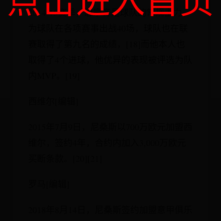
点击进入首页
2014-15赛季，恩宗齐是球队的常规主力，
为球队在各项赛事出战40场，球队也在联
赛取得了第九名的成绩，[18]而他本人也
取得了4个进球，他优异的表现被评选为队
内MVP。[19]
西维尔[编辑]
2015年7月9日，尼桑斯以700万欧元加盟西
维尔，签约4年，合约内加入3,000万欧元
买断条款。[20][21]
罗马[编辑]
2018年8月14日，尼桑斯签约加盟意甲俱乐