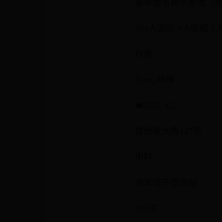
迪苯面条粉手擀面（
364人浏览 9人收藏 
作者：
Dora_哆哆
❤️2022.4.2
做出来大概147克
用料
迪苯饺子面条粉
100克