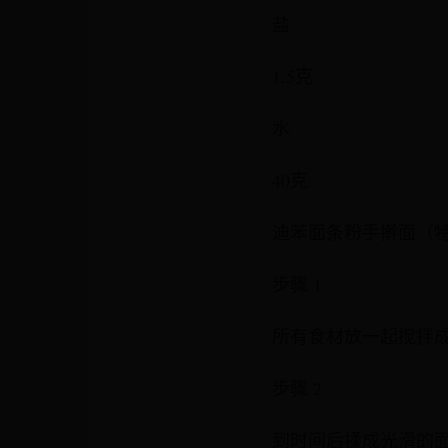
盐
1.5克
水
40克
迪苯面条粉手擀面（
步骤 1
所有食材放一起搅拌成
步骤 2
到时间后揉成光滑的