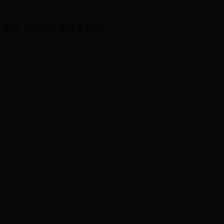
特）
1人做过 APP中查看更多做法