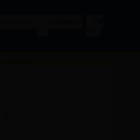
le365sport365
365bet客服电话多
亚博
少
365