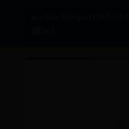
mobile365sport365
博365