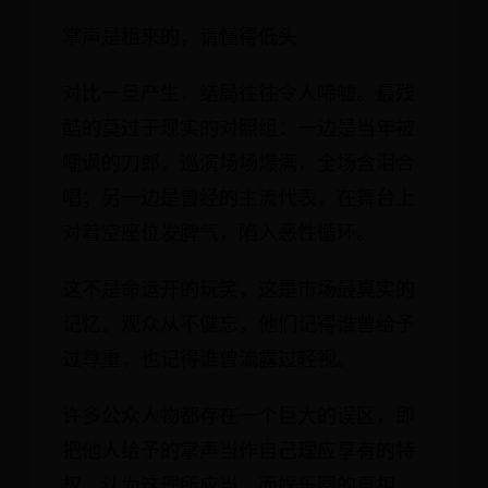
掌声是租来的，请懂得低头
对比一旦产生，结局往往令人唏嘘。最残
酷的莫过于现实的对照组：一边是当年被
嘲讽的刀郎，巡演场场爆满，全场含泪合
唱；另一边是曾经的主流代表，在舞台上
对着空座位发脾气，陷入恶性循环。
这不是命运开的玩笑，这是市场最真实的
记忆。观众从不健忘，他们记得谁曾给予
过尊重，也记得谁曾流露过轻视。
许多公众人物都存在一个巨大的误区，即
把他人给予的掌声当作自己理应享有的特
权，认为这理所应当。而娱乐圈的真相