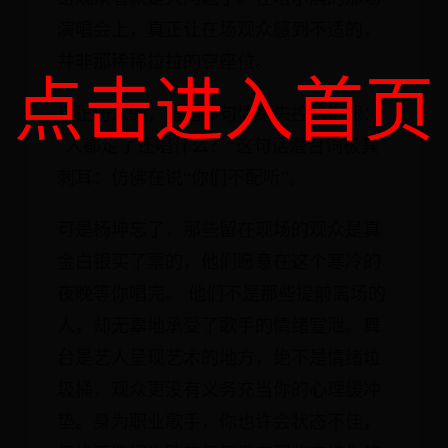
演唱会上，真正让在场观众感到不适的，
并非那稀稀拉拉的空座位。
点击进入首页
真正伤人的，是他那句情绪失控的抱怨：
“人都走了还唱什么？”这句话潜台词极其
刺耳：仿佛在说“你们不配听”。
可是杨坤忘了，那些留在现场的观众是真
金白银买了票的，他们愿意在这个寒冷的
夜晚等你唱完。 他们不是那些提前离场的
人，却无辜地承受了歌手的情绪宣泄。舞
台是艺人呈现艺术的地方，绝不是情绪垃
圾桶，观众更没有义务充当你的心理缓冲
垫。身为职业歌手，你也许会状态不佳，