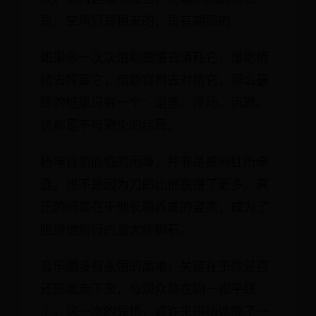
是：掌声只是租来的，是有期限的。
如果你一次次借助傲慢去消耗它，借助情
绪去挥霍它，借助官司去对抗它，那么最
终的结果只有一个：退票、冷场、沉默。
这都是不可避免的结局。
杨坤目前面临的困境，并非是被网红所牵
连，也不是因为刀郎比他赢得了更多。真
正的问题在于他长期养成的姿态，成为了
阻碍他前行的最大绊脚石。
音乐圈没有永恒的高地，关键在于你是否
还愿意走下来，与观众站在同一视平线
上。这一次的领悟，或许来得稍微晚了一