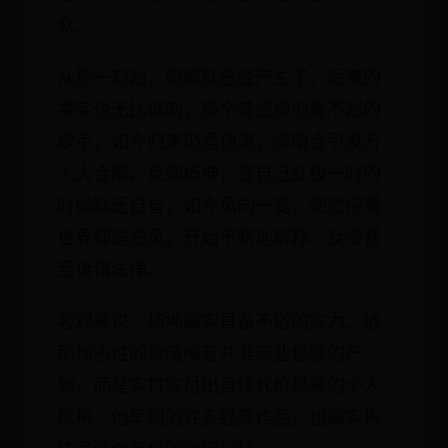
众。
从那一刻起，裂痕就已经产生了。后来的
事实也无比讽刺，那个曾经被他看不起的
歌手，如今归来仍是顶流，演唱会引发万
人大合唱。反观杨坤，在自己红极一时的
时候缺乏自省，如今风向一变，便觉得满
世界都是逆风，开始不断地解释、反击甚
至诉诸法律。
客观来说，杨坤确实具备不俗的实力。他
那标志性的沙哑嗓音并非商业包装的产
物，而是实打实付出身体代价换来的个人
风格。他早期的许多经典作品，也确实构