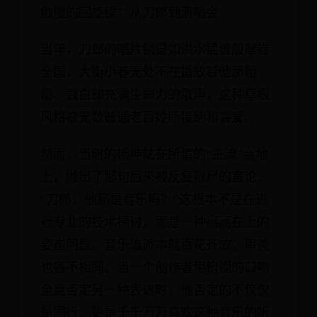
傲慢的回旋镖：从刀郎到演唱会
当年，刀郎的唱片销量如洪水猛兽般席卷
全国，大街小巷无处不在播放着他那粗
粝、直白却充满生命力的歌声，这种草根
风格被无数普通老百姓所接纳和喜爱。
然而，当时的杨坤站在所谓的“主流”高地
上，抛出了那句后来被反复鞭尸的言论：
“刀郎，他那是音乐吗？”这根本不是在进
行专业的技术探讨，而是一种高高在上的
姿态问题。音乐流派本就百花齐放，审美
也各不相同。当一个创作者用俯视的口吻
全盘否定另一种表达时，他否定的不仅仅
是同行，更是千千万万喜欢这种音乐的听