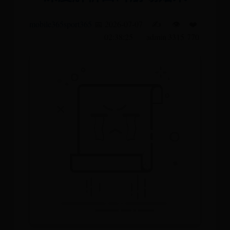
mobile365sport365
📅 2026-07-07
✍️
👁️
❤️
02:38:25
admin
3315
770