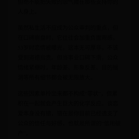
但绝不能把失败的怨气撒在那些支持你的
人身上。
虽然私生活不应成为公众审判的重点，但
在口碑崩盘时，它往往会加重负面观感。
53岁时恋情被曝光，这本无可厚非，不该
受到道德指责。但当事业口碑下滑，公众
情绪紧绷时，年龄差、形象反差、目的揣
测等所有细节都会被无限放大。
这些因素单拎出来都不构成“罪状”，但累
积在一起就会产生巨大的化学反应。谈恋
爱本身没有错，错在是你目前已经透支了
公众的信任与好感，也就是所谓的“信用破
产”。