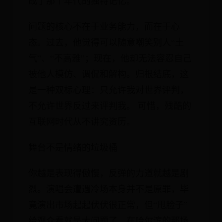
成了那个年代的独特记忆。
问题的核心不在于业务能力，而在于心
态。过去，他觉得可以随意嘲笑别人“土
气”、“不高雅”；现在，他却无法容忍自己
被他人模仿、调侃和解构。归根结底，这
是一种双标心理：只允许我对世界评判，
不允许世界反过来评判我。 可惜，残酷的
互联网时代从不讲究资历。
舞台不是情绪的垃圾桶
你越是表现得傲慢，反弹的力道就越是剧
烈。演唱会遭遇冷场本身并不是原罪，毕
竟演出市场起起伏伏很正常，但“甩脸子”
给观众看就是大问题了。在哈尔滨的那场