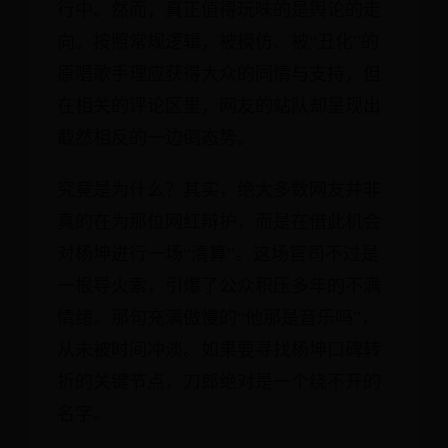
行中。然而，真正值得玩味的是舆论的走
向。按照常规逻辑，被模仿、被“丑化”的
原唱歌手理应获得大众的同情与支持，但
在相关的评论区里，网友的站队却呈现出
截然相反的一边倒态势。
究竟是为什么？其实，绝大多数网友并非
真的在为那位网红辩护，而是在借此机会
对杨坤进行一场“清算”。这场官司不过是
一根导火索，引爆了公众积压多年的不满
情绪。那句充满傲慢的“他那是音乐吗”，
从未被时间冲淡。如果要寻找杨坤口碑转
折的关键节点，刀郎绝对是一个绕不开的
名字。