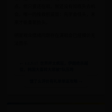
点，但只要还在唱，就还没有彻底失去机
会。唯一的挽救前提是：先学会低头，未
来才能重新抬头。
明星观众情绪问题存在演唱会已经模仿无
法音乐
← 1:1,5:1！世界杯太疯狂，伊朗绝杀越
位，韩国大喜转大悲被7队压垮
饿了么评价有礼单单返攻略 →