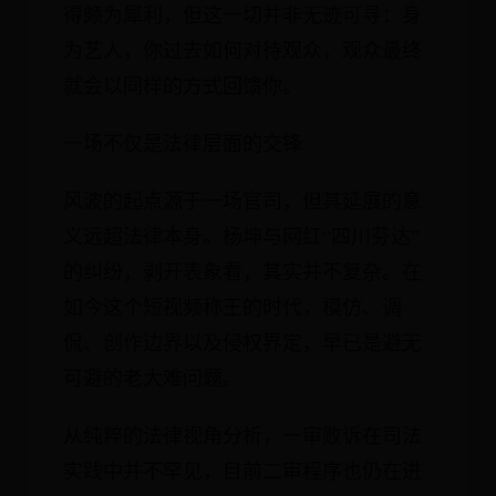
得颇为犀利，但这一切并非无迹可寻：身
为艺人，你过去如何对待观众，观众最终
就会以同样的方式回馈你。
一场不仅是法律层面的交锋
风波的起点源于一场官司，但其延展的意
义远超法律本身。杨坤与网红“四川芬达”
的纠纷，剥开表象看，其实并不复杂。在
如今这个短视频称王的时代，模仿、调
侃、创作边界以及侵权界定，早已是避无
可避的老大难问题。
从纯粹的法律视角分析，一审败诉在司法
实践中并不罕见，目前二审程序也仍在进